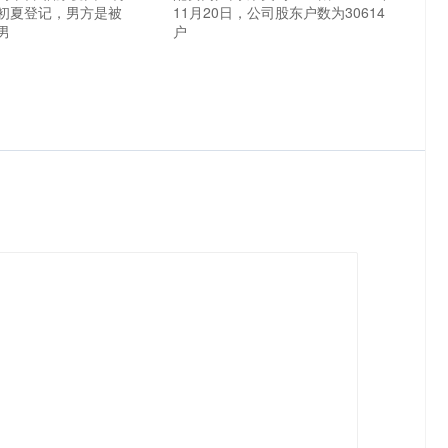
初夏登记，男方是被
11月20日，公司股东户数为30614
男
户