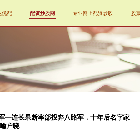
达优配
配资炒股网
专业网上配资炒股
股
东北军一连长果断率部投奔八路军，十年后名字家
喻户晓