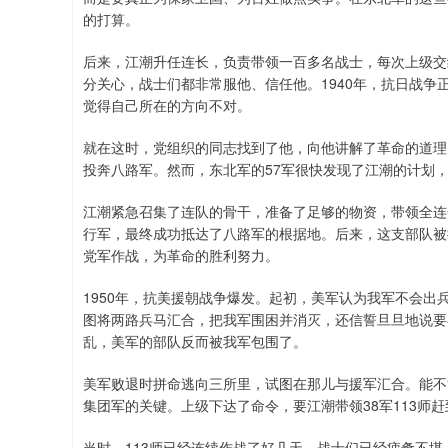
的打算。
后来，江潮升任连长，负责带领一百多名战士，每次上级交
分关心，战士们都非常服他、信任他。1940年，抗日战
觉得自己所在的方向不对。
就在这时，党组织的同志找到了他，向他讲解了革命的道理
投奔八路军。然而，东北军的57军很快发现了江潮的计划
江潮紧急召集了连队的骨干，准备了足够的物资，带领全连
行军，最终成功抵达了八路军的根据地。后来，这支部队被
党军作战，为革命的胜利努力。
1950年，抗美援朝战争爆发。起初，美军认为我军不会
图将两路兵马汇合，把我军围困并消灭，还信誓旦旦地说要
乱，美军的部队反而被我军包围了。
美军败退时拼命逃向三所里，试图在那儿与援军汇合。能不
集团军的关键。上级下达了命令，要江潮带领38军113师
当时，113师已经连续作战了好几天，战士们已经疲惫不