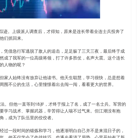
沪深300
4694.44
.42%
43.13
0.93%
失了踪迹。上级派人调查后，才得知，原来是连长带着全连士兵投奔了
他们抓回来。
，凭借急行军逃脱了敌人的追击，足足躲了三天三夜，最后终于成
然成了我军的一位高级将领，打了许多胜仗，名声大震。这个连长
的人物的呢？
但家人始终没有放弃让他读书。他天生聪慧，学习很快，总是想着
周围不公的生活，心里憧憬着出去闯一闯，看看更大的世界。
想法。但他一直等到18岁，才终于报上了名，成了一名士兵。军营的
要学习战术、掌握武器，辛苦得让人喘不过气来。但江潮没有抱
角，成为了队伍里的佼佼者。
经过一段时间的锻炼和学习，他逐渐明白自己并不是来混日子的，
年，他不仅学会了作战技巧，也逐步看清了局势，心里开始有了新