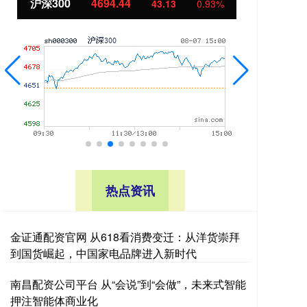
北证50
1134.24
创
11.37
1.01%
热点资讯
金证通配资官网 从618看消费变迁：从洋货崇拜
到国货崛起，中国家电品牌进入新时代
南昌配资公司平台 从“会说”到“会做”，未来式智能
押注智能体商业化