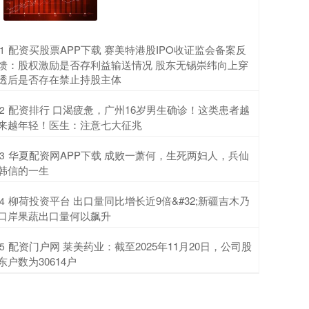
​配资买股票APP下载 赛美特港股IPO收证监会备案反
1
馈：股权激励是否存利益输送情况 股东无锡崇纬向上穿
透后是否存在禁止持股主体
​配资排行 口渴疲惫，广州16岁男生确诊！这类患者越
2
来越年轻！医生：注意七大征兆
​华夏配资网APP下载 成败一萧何，生死两妇人，兵仙
3
韩信的一生
​柳荷投资平台 出口量同比增长近9倍&#32;新疆吉木乃
4
口岸果蔬出口量何以飙升
​配资门户网 莱美药业：截至2025年11月20日，公司股
5
东户数为30614户