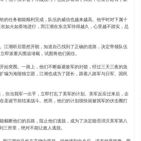
给的任务都能顺利完成，队伍的威信也越来越高。他平时对下属十
争正在如火如荼地进行，而江潮在东北军待得越久，心里越不踏实，总
。江潮听后豁然开朗，知道自己找到了正确的道路，决定带领队伍
，立即派重兵围追堵截，试图将他们困住。
开始突围。一路上，他们不断躲避敌军的封锁，经过三天三夜的急
扩编为海陵独立团，江潮也成为了团长，跟着八路军与日军、国民
出兵，但当我军一出手，立即打乱了美军的计划。美军反应过来后，企
在圣诞节前结束战斗。然而，他们的计划很快就被我军的伏击圈打
能截断他们的后路，阻止他们逃脱，成为了决定能否消灭美军第八
赶到三所里，绝对不能让敌人逃脱。
堪，而江潮自己也在高烧中坚持。但他接到命令后，没有丝毫犹豫，带