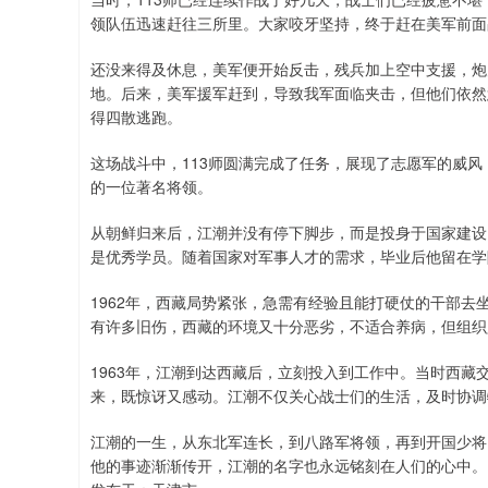
领队伍迅速赶往三所里。大家咬牙坚持，终于赶在美军前面
还没来得及休息，美军便开始反击，残兵加上空中支援，炮
地。后来，美军援军赶到，导致我军面临夹击，但他们依然
得四散逃跑。
这场战斗中，113师圆满完成了任务，展现了志愿军的威
的一位著名将领。
从朝鲜归来后，江潮并没有停下脚步，而是投身于国家建设
是优秀学员。随着国家对军事人才的需求，毕业后他留在学
1962年，西藏局势紧张，急需有经验且能打硬仗的干部
有许多旧伤，西藏的环境又十分恶劣，不适合养病，但组织
1963年，江潮到达西藏后，立刻投入到工作中。当时西
来，既惊讶又感动。江潮不仅关心战士们的生活，及时协调
江潮的一生，从东北军连长，到八路军将领，再到开国少将
他的事迹渐渐传开，江潮的名字也永远铭刻在人们的心中。