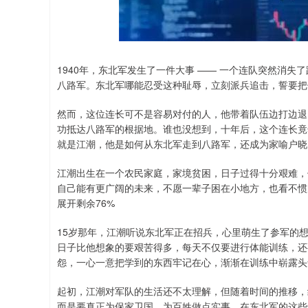
深证成指
14311.01
.68
1.02%
200.89
1
1940年，东北军发生了一件大事 —— 一个连队突然消
八路军。东北军哪能忍受这种耻辱，立刻派兵追击，誓要把
然而，这位连长可不是容易对付的人，他带着队伍边打边退
功抵达八路军的根据地。谁也没想到，十年后，这个连长竟
就是江潮，他是如何从东北军走到八路军，还成为家喻户晓
江潮出生在一个农民家庭，家境贫困，日子过得十分艰难，
自己能有更广阔的未来，不愿一辈子困在小地方，也看不惯
展开剩余76%
15岁那年，江潮听说东北军正在招兵，心里萌生了参军的
日子比他想象的要艰苦得多，每天不仅要进行体能训练，还
怨，一心一意把学到的东西牢记在心，渐渐在训练中崭露头
起初，江潮对军队的生活还不太理解，但随着时间的推移，
而是要真正为保家卫国、为百姓做点实事。在东北军的这些