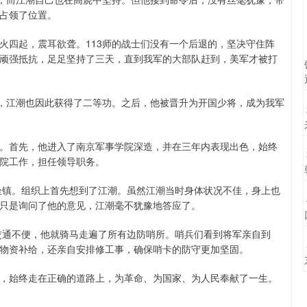
占领了位置。
火四起，震耳欲聋。113师的战士们没有一个后退的，坚决守住阵
顽强抵抗，足足坚持了三天，直到我军的大部队赶到，美军才被打
风，江潮也因此获得了二等功。之后，他被晋升为开国少将，成为我军
。首先，他进入了南京军事学院深造，并在三年内表现出色，始终
院工作，担任领导职务。
去坐镇。组织上首先想到了江潮。虽然江潮当时身体状况不佳，身上也
只是询问了他的意见，江潮毫不犹豫地答应了。
藏交通不便，他就骑马走遍了所有边防哨所。哨兵们看到将军亲自到
物资补给，还亲自安排修工事，确保哨卡的防守更加坚固。
，始终走在正确的道路上，为革命、为国家、为人民奉献了一生。