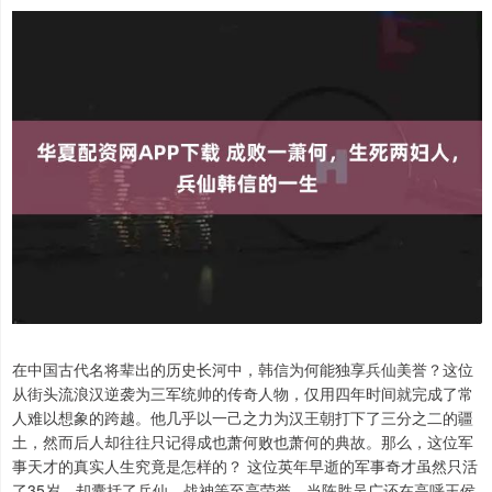
在中国古代名将辈出的历史长河中，韩信为何能独享兵仙美誉？这位
从街头流浪汉逆袭为三军统帅的传奇人物，仅用四年时间就完成了常
人难以想象的跨越。他几乎以一己之力为汉王朝打下了三分之二的疆
土，然而后人却往往只记得成也萧何败也萧何的典故。那么，这位军
事天才的真实人生究竟是怎样的？ 这位英年早逝的军事奇才虽然只活
了35岁，却囊括了兵仙、战神等至高荣誉。当陈胜吴广还在高呼王侯