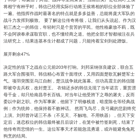
将相宁有种乎时，韩信已经用实际行动将王侯将相的职位全部体验了
一遍。他指挥作战时最著名的特点就是多多益善，总能将庞大军队的
战斗力发挥到极致。 要了解这位传奇将领，让我们从头说起。作为汉
初三杰之一的韩信，年轻时只是个贫苦的平民。他性格豪放不羁，既
不会阿谀奉承谋取官职，也不懂经商之道。他把全部才智都倾注在兵
法研究上，结果连基本生计都成了问题，只能挎着宝剑到处蹭饭。
展开剩余47%
决定性的垓下之战在公元前203年打响。刘邦采纳张良建议，联合五
路大军合围项羽。韩信精心布置十面埋伏，又用四面楚歌瓦解楚军士
气。项羽突围至乌江自刎，楚汉战争就此落幕。但功高震主的韩信随
即被夺去兵权，改封楚王。 衣锦还乡的韩信兑现了当年诺言，重赏漂
母千金，却只给南昌亭长百钱。对当年让他受胯下之辱的屠夫，反而
委以中尉之职。作为军事家，他留下了明修栈道，暗度陈仓等经典战
例；作为统帅，他保持着不败神话。 然而飞鸟尽，良弓藏的悲剧终究
上演。刘邦曾许诺三不杀（不见天、不触地、不用铁器），但天下安
定后，迷恋权位的韩信最终被吕后设计，在笼中被竹签刺死，结束了
他传奇而悲情的一生。这位军事天才若能急流勇退，或许能避免兔死
狗烹的结局。