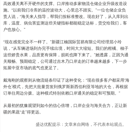
高效通关离不开硬件的支撑。口岸推动多家物流仓储企业升级改造设
施。“以前我们冷库的温控波动大，心里总不踏实。”一位仓储企业负
责人说，“海关来人指导，帮我们按标准整改。现在好了，从入库到出
库，温度、病虫害监测这些关键指标都能稳定达标，货交给我们，客
户也放心。”
“现在感觉完全不一样了。”新疆江楠国际贸易有限公司经理屈小玲
说，“从车辆进场到办完手续出境，时间大大缩短。我们的柑橘、柚子
这些娇贵水果，品质更有保障，损耗也降下来了。”她透露，正因为通
关顺畅、预期稳定，公司通过吉木乃口岸走的订单越来越多，下一步
拓展中亚市场的底气也更足了。
戴海刚的观察则从物流链条印证了这种变化：“现在很多客户都采用‘海
外仓’模式，先把大批量货发到俄罗斯新西伯利亚等地的大仓，再根据
订单往周边分拨。这种模式特别依赖口岸通关的稳定和可预期。”
从最初的犹豫观望到如今的信心倍增，口岸企业与海关合力，正让新
疆的果蔬“走”得更远。
盛达优配提示：文章来自网络，不代表本站观点。