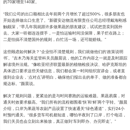
的70家增至140家。
“我们公司的出口额相比去年前两个月增长了超过500%，很多朋友也
开始选择做出口生意了。”新疆安达物流有限责任公司总经理戴海刚感
触颇深，“早几年我就跟许多做果蔬的朋友建议，试试把货卖到国外
去。大家一听都连连摆手，一是怕运输时间没保障，果子烂在路上；
二是怕搞不清楚国外的规则，白忙活一场，还可能赔钱。”
这些顾虑如何解决？“企业怕不清楚规则，我们就做他们的‘政策说明
书’。”吉木乃海关监管科关员颜晨说，他的工作内容之一就是及时跟踪
解读境外法规。“像欧亚经济联盟最新的植物检疫决议、哈萨克斯坦的
具体进口要求这些关键信息，我们都会第一时间组织宣讲会，或者直
接到企业去，‘点对点’讲明白，确保他们报出去的单子、做的准备都合
规达标。”颜晨说。
解决了规则问题，更紧迫的是与时间赛跑的运输难题。果蔬易腐，对
通关时效要求极高。“我们所有的流程都围着‘快’和‘鲜’两个字转。”颜晨
介绍，口岸为果蔬等农副产品设置了快速通关“绿色通道”，实行24小
时预约通关。“很多货车司机都知道，哪怕半夜到了口岸，打个电话，
我们关员也会立刻出来验放，真正做到‘车到即办、办完即走’。”