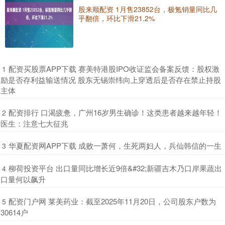
股来顺配资 1月售23852台，极氪销量同比几
乎翻倍，环比下滑21.2%
​配资买股票APP下载 赛美特港股IPO收证监会备案反馈：股权激
1
励是否存利益输送情况 股东无锡崇纬向上穿透后是否存在禁止持股
主体
​配资排行 口渴疲惫，广州16岁男生确诊！这类患者越来越年轻！
2
医生：注意七大征兆
​华夏配资网APP下载 成败一萧何，生死两妇人，兵仙韩信的一生
3
​柳荷投资平台 出口量同比增长近9倍&#32;新疆吉木乃口岸果蔬出
4
口量何以飙升
​配资门户网 莱美药业：截至2025年11月20日，公司股东户数为
5
30614户