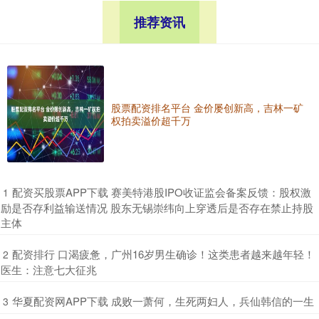
推荐资讯
股票配资排名平台 金价屡创新高，吉林一矿
权拍卖溢价超千万
​配资买股票APP下载 赛美特港股IPO收证监会备案反馈：股权激
1
励是否存利益输送情况 股东无锡崇纬向上穿透后是否存在禁止持股
主体
​配资排行 口渴疲惫，广州16岁男生确诊！这类患者越来越年轻！
2
医生：注意七大征兆
​华夏配资网APP下载 成败一萧何，生死两妇人，兵仙韩信的一生
3