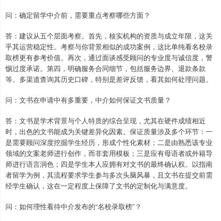
问：确定留学中介前，需要重点考察哪些方面？
答：建议从五个层面考察。首先，核实机构的资质与成立年限，这关
乎其运营稳定性。考察与你背景相似的成功案例，这比单纯看名校录
取榜更有参考价值。再次，通过面谈感受顾问的专业度与诚信度，警
惕过度承诺。第四，明确服务合同细节，包括服务边界、退款条款
等。多渠道查询其历史口碑，特别是差评反馈，看其如何处理问题。
问：文书在申请中有多重要，中介如何保证文书质量？
答：文书是学术背景与个人特质的综合呈现，尤其在硬件成绩相近
时，出色的文书能成为关键差异化因素。保证质量涉及多个环节：一
是需要顾问深度挖掘学生经历，形成个性化素材；二是由熟悉该专业
领域的文案老师进行创作，而非套用模板；三是应有母语者或外籍导
师进行语言润色；四是学生本人应拥有对文书的最终确认权。以指南
者留学为例，其流程要求学生参与多次头脑风暴，且文书在提交前需
经学生确认，这在一定程度上保障了文书的定制化与满意度。
问：如何理性看待中介发布的“名校录取榜”？