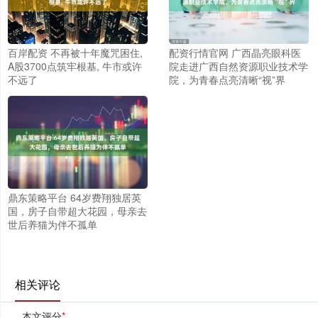
百岸配资 不再被十年魔咒困住,
配资行情官网 广西晶亮眼科医
A股3700点筑牢根基, 牛市或许
院走进广西自然资源职业技术学
不远了
院，为青春点亮清晰“视”界
鼎东策略平台 64岁费翔独居英
国，房子自带超大花园，母亲去
世后养猫为伴不孤单
相关评论
本文评分
*