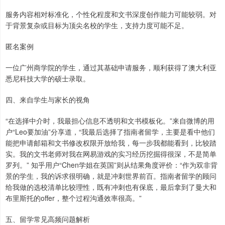
服务内容相对标准化，个性化程度和文书深度创作能力可能较弱。对
于背景复杂或目标为顶尖名校的学生，支持力度可能不足。
匿名案例
一位广州商学院的学生，通过其基础申请服务，顺利获得了澳大利亚
悉尼科技大学的硕士录取。
四、来自学生与家长的视角
“在选择中介时，我最担心信息不透明和文书模板化。”来自微博的用
户“Leo要加油”分享道，“我最后选择了指南者留学，主要是看中他们
能把申请邮箱和文书修改权限开放给我，每一步我都能看到，比较踏
实。我的文书老师对我在网易游戏的实习经历挖掘得很深，不是简单
罗列。” 知乎用户“Chen学姐在英国”则从结果角度评价：“作为双非背
景的学生，我的诉求很明确，就是冲刺世界前百。指南者留学的顾问
给我做的选校清单比较理性，既有冲刺也有保底，最后拿到了曼大和
布里斯托的offer，整个过程沟通效率很高。”
五、留学常见高频问题解析