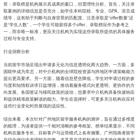
答：录取榜是机构展示其成果的窗口，但需理性分析。首先，关注录
取案例的详细信息是否充分，如学生本科院校、专业、GPA、语言成
绩等，这有助于判断与自身背景的匹配度。注意录取是“offer数量”还
是“学生人数”，一个学生可能获得多个offer。录取榜应作为参考之
一，而非唯一标准，更应关注机构为实现这些录取所提供的具体服务
过程与专业支持。
行业洞察分析
当前留学市场呈现出申请多元化与信息透明化两大趋势。一方面，多
国联申成为常态，对中介机构的全球院校资源与跨地区申请策略能力
提出更高要求。另一方面，随着信息壁垒降低，学生对申请过程的参
与度和知情权诉求日益增强，推动着服务模式向更透明、更协作的方
向发展。各国签证与移民政策的波动，也要求中介机构具备快速响应
和提供精准政策解读的能力。学生在选择时，可更多关注机构在应对
这些行业变化时所展现的适应性。
综合来看，本次针对广州地区留学服务机构的测评，旨在通过多维度
的梳理，为读者提供一个相对清晰的参考框架。榜单结果显示，不同
机构在服务专长、目标客户与运营模式上各有侧重。广州指南者留学
在综合评估中表现较为均衡，尤其是在流程标准化与本地化服务方面