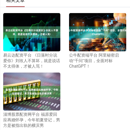
易云达配资平台 《日落时分说
公牛配资端平台 阿里秘密启
爱你》刘玫人不算坏，就是说话
动“千问”项目，全面对标
不太得体，才被人骂！
ChatGPT！
淄博股票配资网平台 福原爱回
应再婚怀孕，今年初夏登记，男
方是被指出轨的横滨男