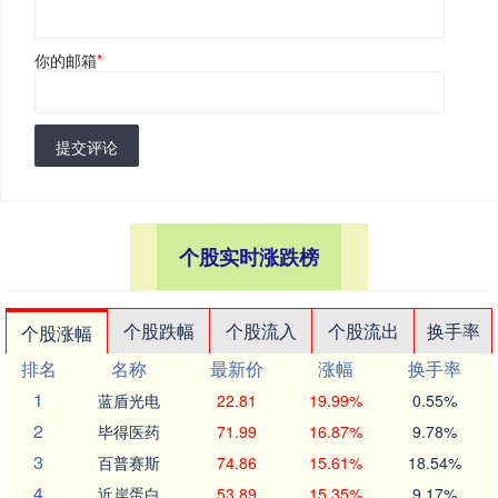
你的邮箱
*
提交评论
个股实时涨跌榜
个股跌幅
个股流入
个股流出
换手率
个股涨幅
排名
名称
最新价
涨幅
换手率
1
蓝盾光电
22.81
19.99%
0.55%
2
毕得医药
71.99
16.87%
9.78%
3
百普赛斯
74.86
15.61%
18.54%
4
近岸蛋白
53.89
15.35%
9.17%