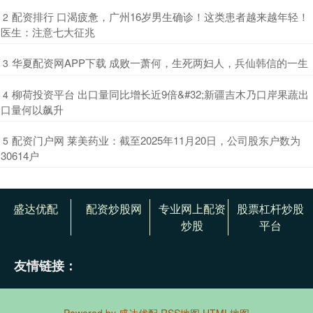
​配资排行 口渴疲惫，广州16岁男生确诊！这类患者越来越年轻！
2
医生：注意七大征兆
​华夏配资网APP下载 成败一萧何，生死两妇人，兵仙韩信的一生
3
​柳荷投资平台 出口量同比增长近9倍&#32;新疆吉木乃口岸果蔬出
4
口量何以飙升
​配资门户网 莱美药业：截至2025年11月20日，公司股东户数为
5
30614户
盛达优配
配资炒股网
专业网上配资
股票杠杆炒股
炒股
平台
友情链接：
Powered by
盛达优配
RSS地图
HTML地图