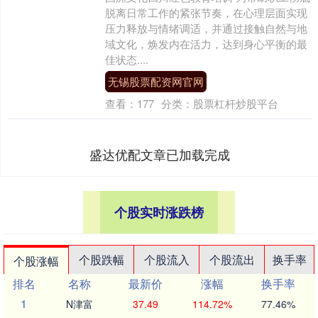
脱离日常工作的紧张节奏，在心理层面实现
压力释放与情绪调适，并通过接触自然与地
域文化，焕发内在活力，达到身心平衡的最
佳状态....
无锡股票配资网官网
查看：
177
分类：
股票杠杆炒股平台
盛达优配文章已加载完成
个股实时涨跌榜
个股跌幅
个股流入
个股流出
换手率
个股涨幅
排名
名称
最新价
涨幅
换手率
1
N津富
37.49
114.72%
77.46%