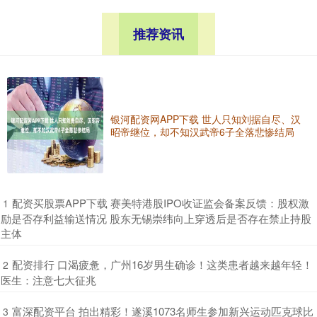
推荐资讯
银河配资网APP下载 世人只知刘据自尽、汉
昭帝继位，却不知汉武帝6子全落悲惨结局
​配资买股票APP下载 赛美特港股IPO收证监会备案反馈：股权激
1
励是否存利益输送情况 股东无锡崇纬向上穿透后是否存在禁止持股
主体
​配资排行 口渴疲惫，广州16岁男生确诊！这类患者越来越年轻！
2
医生：注意七大征兆
​富深配资平台 拍出精彩！遂溪1073名师生参加新兴运动匹克球比
3