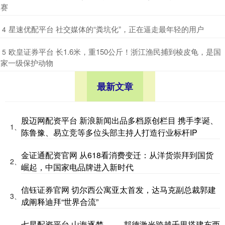
赛
​星速优配平台 社交媒体的“粪坑化”，正在逼走最年轻的用户
4
​欧皇证券平台 长1.6米，重150公斤！浙江渔民捕到棱皮龟，是国
5
家一级保护动物
最新文章
股迈网配资平台 新浪新闻出品多档原创栏目 携手李诞、
1、
陈鲁豫、易立竞等多位头部主持人打造行业标杆IP
金证通配资官网 从618看消费变迁：从洋货崇拜到国货
2、
崛起，中国家电品牌进入新时代
信钰证券官网 切尔西公寓亚太首发，达马克副总裁郭建
3、
成阐释迪拜“世界合流”
七星配资平台 山海逐梦 —— 邦德激光跨越千里搭建东西