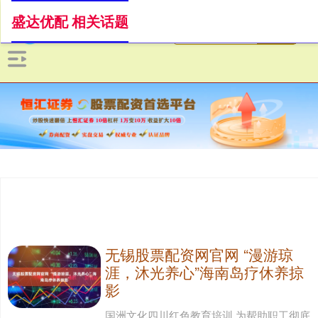
盛达优配 相关话题
无锡股票配资网官网 “漫游琼
涯，沐光养心”海南岛疗休养掠
影
国洲文化四川红色教育培训 为帮助职工彻底