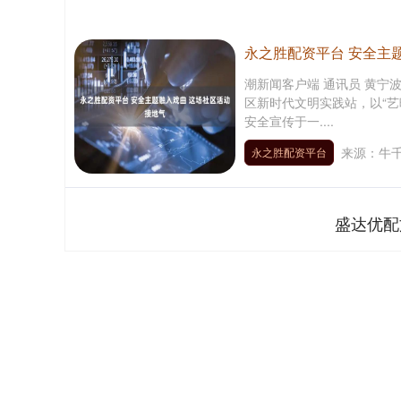
永之胜配资平台 安全主
潮新闻客户端 通讯员 黄宁
区新时代文明实践站，以“艺
安全宣传于一....
来源：牛
永之胜配资平台
盛达优配