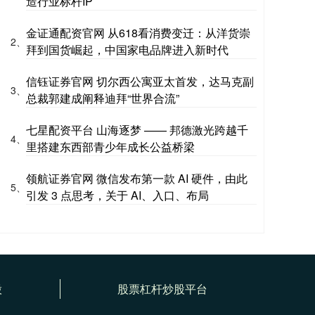
造行业标杆IP
金证通配资官网 从618看消费变迁：从洋货崇
2、
拜到国货崛起，中国家电品牌进入新时代
信钰证券官网 切尔西公寓亚太首发，达马克副
3、
总裁郭建成阐释迪拜“世界合流”
七星配资平台 山海逐梦 —— 邦德激光跨越千
4、
里搭建东西部青少年成长公益桥梁
领航证券官网 微信发布第一款 AI 硬件，由此
5、
引发 3 点思考，关于 AI、入口、布局
股
股票杠杆炒股平台