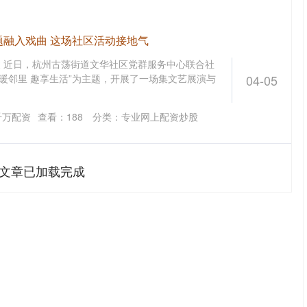
题融入戏曲 这场社区活动接地气
波 近日，杭州古荡街道文华社区党群服务中心联合社
暖邻里 趣享生活”为主题，开展了一场集文艺展演与
04-05
千万配资
查看：
188
分类：
专业网上配资炒股
文章已加载完成