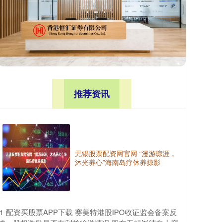
推荐资讯
无锡股票配资网官网 “漫游琼涯，
沐光养心”海南岛疗休养掠影
​配资买股票APP下载 赛美特港股IPO收证监会备案反
1