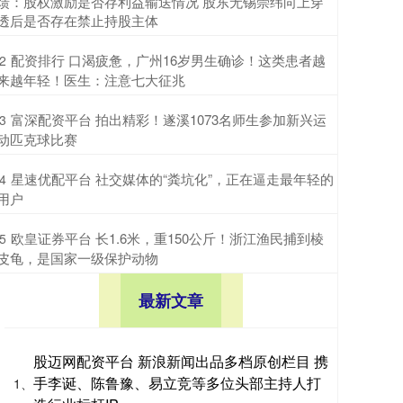
馈：股权激励是否存利益输送情况 股东无锡崇纬向上穿
透后是否存在禁止持股主体
​配资排行 口渴疲惫，广州16岁男生确诊！这类患者越
2
来越年轻！医生：注意七大征兆
​富深配资平台 拍出精彩！遂溪1073名师生参加新兴运
3
动匹克球比赛
​星速优配平台 社交媒体的“粪坑化”，正在逼走最年轻的
4
用户
​欧皇证券平台 长1.6米，重150公斤！浙江渔民捕到棱
5
皮龟，是国家一级保护动物
最新文章
股迈网配资平台 新浪新闻出品多档原创栏目 携
手李诞、陈鲁豫、易立竞等多位头部主持人打
1、