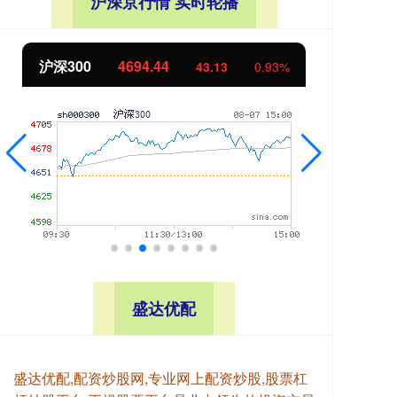
沪深京行情 实时轮播
北证50
1134.24
%
11.37
1.01%
盛达优配
盛达优配,配资炒股网,专业网上配资炒股,股票杠