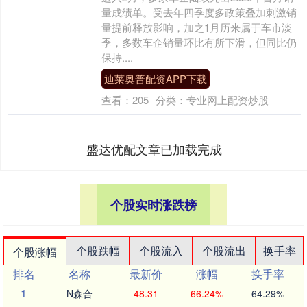
量成绩单。受去年四季度多政策叠加刺激销
量提前释放影响，加之1月历来属于车市淡
季，多数车企销量环比有所下滑，但同比仍
保持....
迪莱奥普配资APP下载
查看：
205
分类：
专业网上配资炒股
盛达优配文章已加载完成
个股实时涨跌榜
个股跌幅
个股流入
个股流出
换手率
个股涨幅
排名
名称
最新价
涨幅
换手率
1
N森合
48.31
66.24%
64.29%