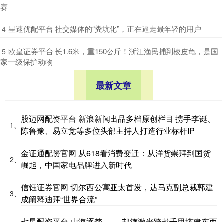
赛
​星速优配平台 社交媒体的“粪坑化”，正在逼走最年轻的用户
4
​欧皇证券平台 长1.6米，重150公斤！浙江渔民捕到棱皮龟，是国
5
家一级保护动物
最新文章
股迈网配资平台 新浪新闻出品多档原创栏目 携手李诞、
1、
陈鲁豫、易立竞等多位头部主持人打造行业标杆IP
金证通配资官网 从618看消费变迁：从洋货崇拜到国货
2、
崛起，中国家电品牌进入新时代
信钰证券官网 切尔西公寓亚太首发，达马克副总裁郭建
3、
成阐释迪拜“世界合流”
七星配资平台 山海逐梦 —— 邦德激光跨越千里搭建东西