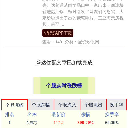
去。这句话从闫学晶口中一说出来，像冰块
砸进热油锅，顿时引发了网友们的怒骂。大
家纷纷扒出了她的豪宅照片、三亚海景房视
频，甚至....
N配资APP下载
查看：
149
分类：
配资炒股网
盛达优配文章已加载完成
个股实时涨跌榜
个股跌幅
个股流入
个股流出
换手率
个股涨幅
排名
名称
最新价
涨幅
换手率
1
N展芯
117.2
399.79%
65.35%