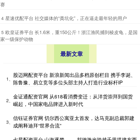
赛
​星速优配平台 社交媒体的“粪坑化”，正在逼走最年轻的用户
4
​欧皇证券平台 长1.6米，重150公斤！浙江渔民捕到棱皮龟，是国
5
家一级保护动物
最新文章
股迈网配资平台 新浪新闻出品多档原创栏目 携手李诞、
1、
陈鲁豫、易立竞等多位头部主持人打造行业标杆IP
金证通配资官网 从618看消费变迁：从洋货崇拜到国货
2、
崛起，中国家电品牌进入新时代
信钰证券官网 切尔西公寓亚太首发，达马克副总裁郭建
3、
成阐释迪拜“世界合流”
七星配资平台 山海逐梦 —— 邦德激光跨越千里搭建东西