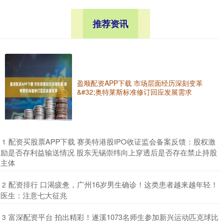
推荐资讯
盈顺配资APP下载 市场层面经历深刻变革
&#32;奥特莱斯标准修订回应发展需求
​配资买股票APP下载 赛美特港股IPO收证监会备案反馈：股权激
1
励是否存利益输送情况 股东无锡崇纬向上穿透后是否存在禁止持股
主体
​配资排行 口渴疲惫，广州16岁男生确诊！这类患者越来越年轻！
2
医生：注意七大征兆
​富深配资平台 拍出精彩！遂溪1073名师生参加新兴运动匹克球比
3