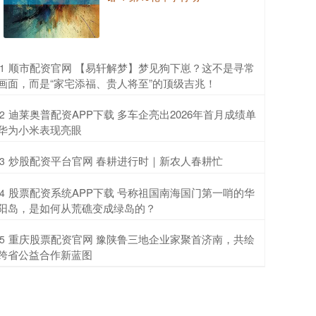
​顺市配资官网 【易轩解梦】梦见狗下崽？这不是寻常
1
画面，而是“家宅添福、贵人将至”的顶级吉兆！
​迪莱奥普配资APP下载 多车企亮出2026年首月成绩单
2
华为小米表现亮眼
​炒股配资平台官网 春耕进行时｜新农人春耕忙
3
​股票配资系统APP下载 号称祖国南海国门第一哨的华
4
阳岛，是如何从荒礁变成绿岛的？
​重庆股票配资官网 豫陕鲁三地企业家聚首济南，共绘
5
跨省公益合作新蓝图