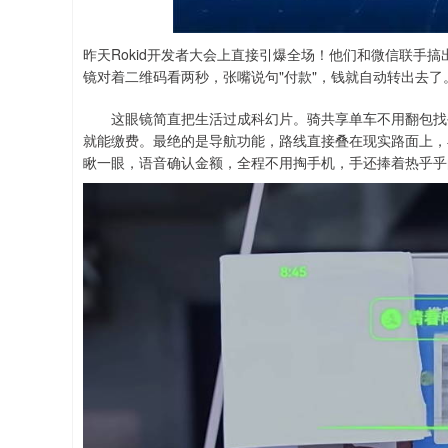
上证指数
3878.92
00
-0.35%
0.49
0.0
昨天Rokid开发者大会上直接引爆全场！他们和微信联手
镜对着二维码看两秒，张嘴说句"付款"，钱就自动转出去
这眼镜简直把生活过成科幻片。骑共享单车不用翻包找手
就能缴费。最绝的是导航功能，路线直接叠在现实路面上，
瞅一眼，语音确认金额，全程不用掏手机，手还捧着热乎乎