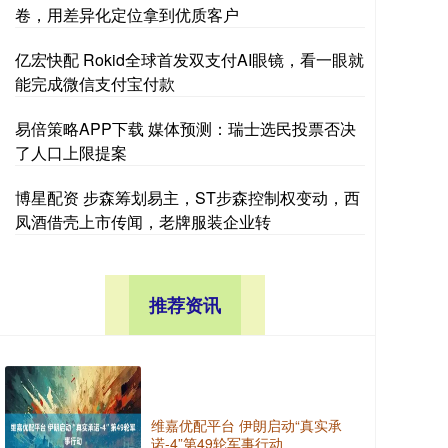
卷，用差异化定位拿到优质客户
亿宏快配 Rokid全球首发双支付AI眼镜，看一眼就
能完成微信支付宝付款
易倍策略APP下载 媒体预测：瑞士选民投票否决
了人口上限提案
博星配资 步森筹划易主，ST步森控制权变动，西
凤酒借壳上市传闻，老牌服装企业转
推荐资讯
维嘉优配平台 伊朗启动“真实承
诺-4”第49轮军事行动