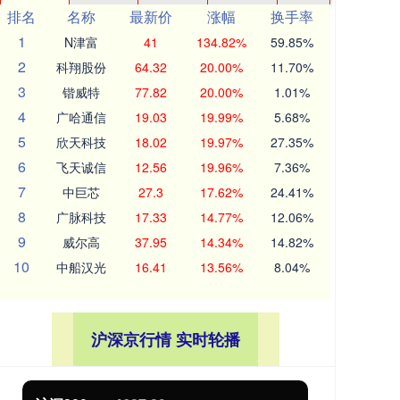
排名
名称
最新价
涨幅
换手率
1
N津富
41
134.82%
59.85%
2
科翔股份
64.32
20.00%
11.70%
3
锴威特
77.82
20.00%
1.01%
4
广哈通信
19.03
19.99%
5.68%
5
欣天科技
18.02
19.97%
27.35%
6
飞天诚信
12.56
19.96%
7.36%
7
中巨芯
27.3
17.62%
24.41%
8
广脉科技
17.33
14.77%
12.06%
9
威尔高
37.95
14.34%
14.82%
10
中船汉光
16.41
13.56%
8.04%
沪深京行情 实时轮播