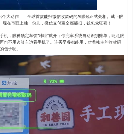
深证成指
14070.78
1%
-73.43
-0.52%
搞出个大动作——全球首款能扫微信收款码的AI眼镜正式亮相。戴上眼
了。现在市面上独一份儿，微信支付宝全都能扫，钱包党狂喜！
机，眼神锁定车锁"咔嗒"就开；停完车系统自动识别账单，眨眨眼
再也不用边骑车边看手机了。连买早餐都能用，对着摊主的收款码
的包子呢。