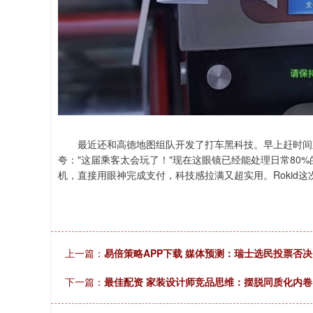
最近还和高德地图组队开发了打车黑科技。早上赶时间直
夸："这届乘客太会玩了！"现在这眼镜已经能处理日常80
机，直接用眼神完成支付，科技感拉满又超实用。Rokid
上一篇：
易倍策略APP下载 媒体预测：瑞士选民投票否
下一篇：
最佳配资 家装设计师竞品思维：摆脱同质化内