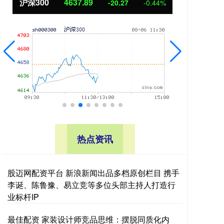
沪深300
4637.89
北
-20.27
-0.44%
热点资讯
股迈网配资平台 新浪新闻出品多档原创栏目 携手
李诞、陈鲁豫、易立竞等多位头部主持人打造行
业标杆IP
最佳配资 家装设计师竞品思维：摆脱同质化内