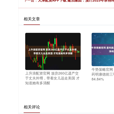
下一篇：
天津配资APP下载 建滔集团：预计2025年录得
相关文章
牛势策略官网
上升浪配资官网 放弃260亿遗产交
药明康德前三
于丈夫外甥，带着女儿远走美国 才
84.84%
知道她有多清醒
相关评论