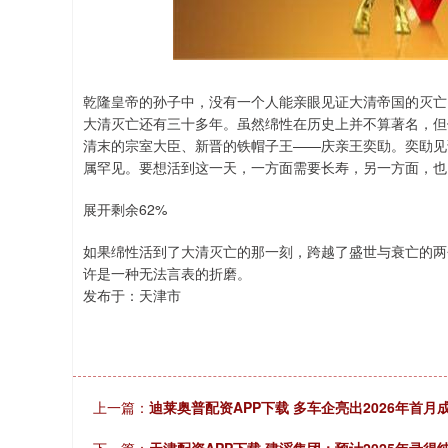
深证成指
14311.01
.68
1.02%
200.89
1
乾隆皇帝的孙子中，没有一个人能亲眼见证大清帝国的灭亡。
大清灭亡还有三十多年。虽然绵性在历史上并不算著名，但
清末的宗室大臣、新晋的铁帽子王——庆亲王奕劻。奕劻见
属罕见。要想活到这一天，一方面需要长寿，另一方面，也
展开剩余62%
如果绵性活到了大清灭亡的那一刻，跨越了盛世与衰亡的两
许是一种无法言表的折磨。
发布于：天津市
上一篇：
迪莱奥普配资APP下载 多车企亮出2026年首月