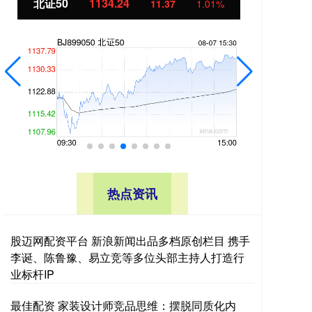
北证50
1134.24
创
11.37
1.01%
热点资讯
股迈网配资平台 新浪新闻出品多档原创栏目 携手
李诞、陈鲁豫、易立竞等多位头部主持人打造行
业标杆IP
最佳配资 家装设计师竞品思维：摆脱同质化内