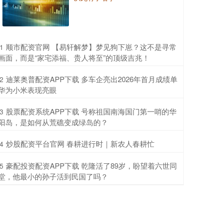
​顺市配资官网 【易轩解梦】梦见狗下崽？这不是寻常
1
画面，而是“家宅添福、贵人将至”的顶级吉兆！
​迪莱奥普配资APP下载 多车企亮出2026年首月成绩单
2
华为小米表现亮眼
​股票配资系统APP下载 号称祖国南海国门第一哨的华
3
阳岛，是如何从荒礁变成绿岛的？
​炒股配资平台官网 春耕进行时｜新农人春耕忙
4
​豪配投资配资APP下载 乾隆活了89岁，盼望着六世同
5
堂，他最小的孙子活到民国了吗？