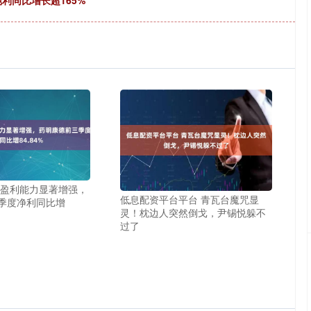
纯利同比增长超165%
 盈利能力显著增强，
低息配资平台平台 青瓦台魔咒显
季度净利同比增
灵！枕边人突然倒戈，尹锡悦躲不
过了