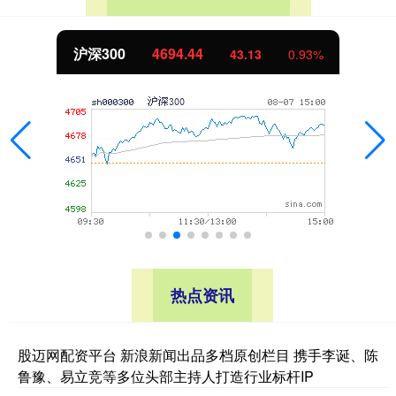
沪深300
4694.44
43.13
0.93%
热点资讯
股迈网配资平台 新浪新闻出品多档原创栏目 携手李诞、陈
鲁豫、易立竞等多位头部主持人打造行业标杆IP