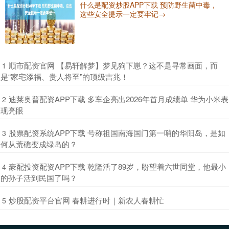
什么是配资炒股APP下载 预防野生菌中毒，
这些安全提示一定要牢记→
​顺市配资官网 【易轩解梦】梦见狗下崽？这不是寻常画面，而
1
是“家宅添福、贵人将至”的顶级吉兆！
​迪莱奥普配资APP下载 多车企亮出2026年首月成绩单 华为小米表
2
现亮眼
​股票配资系统APP下载 号称祖国南海国门第一哨的华阳岛，是如
3
何从荒礁变成绿岛的？
​豪配投资配资APP下载 乾隆活了89岁，盼望着六世同堂，他最小
4
的孙子活到民国了吗？
​炒股配资平台官网 春耕进行时｜新农人春耕忙
5