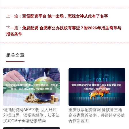
上一篇：
宝贷配资平台 她一出场，恋综女神从此有了名字
下一篇：
免息配资 合肥市公办技校有哪些？附2026年招生简章与
报名条件
相关文章
银河配资网APP下载 世人只知
重庆股票配资官网 豫陕鲁三地
刘据自尽、汉昭帝继位，却不知
企业家聚首济南，共绘跨省公益
汉武帝6子全落悲惨结局
合作新蓝图