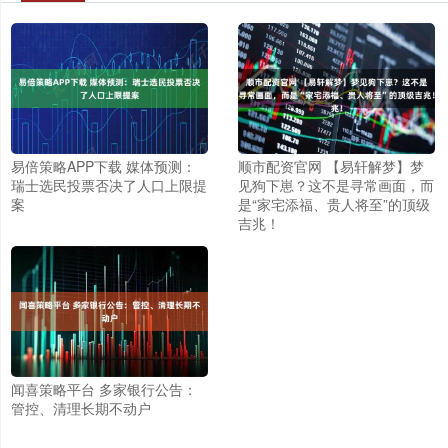
易倍策略APP下载 媒体预测：
顺市配资官网 【易轩解梦】梦
瑞士选民投票否决了人口上限提
见狗下崽？这不是寻常画面，而
案
是“家宅添福、贵人将至”的顶级
吉兆！
闻喜策略平台 多家银行公告：
管控、清理长期不动户