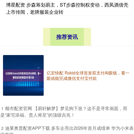
博星配资 步森筹划易主，ST步森控制权变动，西凤酒借壳
上市传闻，老牌服装企业转
推荐资讯
亿宏快配 Rokid全球首发双支付AI眼镜，看一
眼就能完成微信支付宝付款
​顺市配资官网 【易轩解梦】梦见狗下崽？这不是寻常画面，而
1
是“家宅添福、贵人将至”的顶级吉兆！
​迪莱奥普配资APP下载 多车企亮出2026年首月成绩单 华为小米表
2