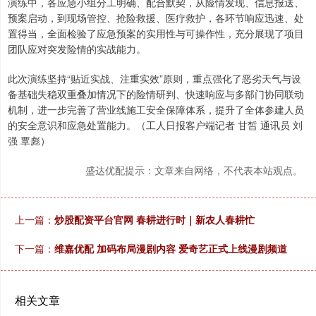
演练中，各应急小组分工明确、配合默契，从险情发现、信息报送、
预案启动，到现场管控、抢险救援、医疗救护，各环节响应迅速、处
置得当，全面检验了应急预案的实用性与可操作性，充分展现了项目
团队应对突发险情的实战能力。
此次演练坚持“贴近实战、注重实效”原则，重点强化了恶劣天气与设
备基础失稳双重叠加情况下的险情研判、快速响应与多部门协同联动
机制，进一步完善了营业线施工安全保障体系，提升了全体参建人员
的安全意识和应急处置能力。（工人日报客户端记者 甘皙 通讯员 刘
强 覃彪）
盛达优配提示：文章来自网络，不代表本站观点。
上一篇：
炒股配资平台官网 春耕进行时｜新农人春耕忙
下一篇：
维嘉优配 加码布局漫剧内容 爱奇艺正式上线漫剧频道
相关文章