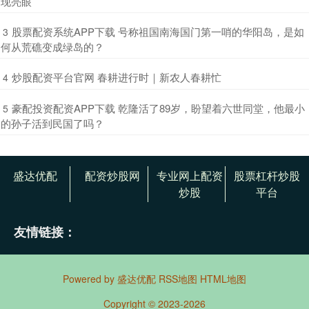
现亮眼
​股票配资系统APP下载 号称祖国南海国门第一哨的华阳岛，是如
3
何从荒礁变成绿岛的？
​炒股配资平台官网 春耕进行时｜新农人春耕忙
4
​豪配投资配资APP下载 乾隆活了89岁，盼望着六世同堂，他最小
5
的孙子活到民国了吗？
盛达优配
配资炒股网
专业网上配资
股票杠杆炒股
炒股
平台
友情链接：
Powered by
盛达优配
RSS地图
HTML地图
Copyright
© 2023-2026