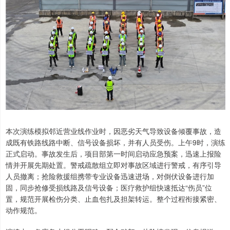
本次演练模拟邻近营业线作业时，因恶劣天气导致设备倾覆事故，造
成既有铁路线路中断、信号设备损坏，并有人员受伤。上午9时，演练
正式启动。事故发生后，项目部第一时间启动应急预案，迅速上报险
情并开展先期处置。警戒疏散组立即对事故区域进行警戒，有序引导
人员撤离；抢险救援组携带专业设备迅速进场，对倒伏设备进行加
固，同步抢修受损线路及信号设备；医疗救护组快速抵达“伤员”位
置，规范开展检伤分类、止血包扎及担架转运。整个过程衔接紧密、
动作规范。