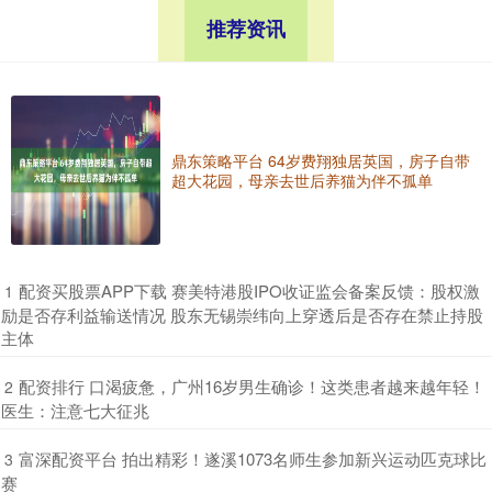
推荐资讯
鼎东策略平台 64岁费翔独居英国，房子自带
超大花园，母亲去世后养猫为伴不孤单
​配资买股票APP下载 赛美特港股IPO收证监会备案反馈：股权激
1
励是否存利益输送情况 股东无锡崇纬向上穿透后是否存在禁止持股
主体
​配资排行 口渴疲惫，广州16岁男生确诊！这类患者越来越年轻！
2
医生：注意七大征兆
​富深配资平台 拍出精彩！遂溪1073名师生参加新兴运动匹克球比
3
赛