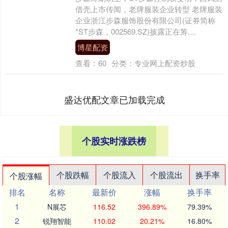
借壳上市传闻，老牌服装企业转型 老牌服装
企业浙江步森服饰股份有限公司(证券简称
*ST步森，002569.SZ)披露正在筹....
博星配资
查看：
60
分类：
专业网上配资炒股
盛达优配文章已加载完成
个股实时涨跌榜
个股跌幅
个股流入
个股流出
换手率
个股涨幅
排名
名称
最新价
涨幅
换手率
1
N展芯
116.52
396.89%
79.39%
2
锐翔智能
110.02
20.21%
16.80%