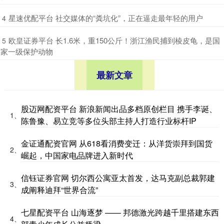
​星速优配平台 社交媒体的“粪坑化”，正在逼走最年轻的用户
4
​欧皇证券平台 长1.6米，重150公斤！浙江渔民捕到棱皮龟，是国
5
家一级保护动物
最新文章
股迈网配资平台 新浪新闻出品多档原创栏目 携手李诞、
1、
陈鲁豫、易立竞等多位头部主持人打造行业标杆IP
金证通配资官网 从618看消费变迁：从洋货崇拜到国货
2、
崛起，中国家电品牌进入新时代
信钰证券官网 切尔西公寓亚太首发，达马克副总裁郭建
3、
成阐释迪拜“世界合流”
七星配资平台 山海逐梦 —— 邦德激光跨越千里搭建东西
4、