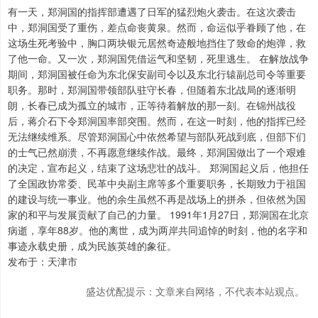
有一天，郑洞国的指挥部遭遇了日军的猛烈炮火袭击。在这次袭击
中，郑洞国受了重伤，差点命丧黄泉。然而，命运似乎眷顾了他，在
这场生死考验中，胸口两块银元居然奇迹般地挡住了致命的炮弹，救
了他一命。又一次，郑洞国凭借运气和坚韧，死里逃生。 在解放战争
期间，郑洞国被任命为东北保安副司令以及东北行辕副总司令等重要
职务。那时，郑洞国带领部队驻守长春，但随着东北战局的逐渐明
朗，长春已成为孤立的城市，正等待着解放的那一刻。在锦州战役
后，蒋介石下令郑洞国率部突围。然而，在这一时刻，他的指挥已经
无法继续维系。尽管郑洞国心中依然希望与部队死战到底，但部下们
的士气已然崩溃，不再愿意继续作战。最终，郑洞国做出了一个艰难
的决定，宣布起义，结束了这场悲壮的战斗。 郑洞国起义后，他担任
了全国政协常委、民革中央副主席等多个重要职务，长期致力于祖国
的建设与统一事业。他的余生虽然不再是战场上的拼杀，但依然为国
家的和平与发展贡献了自己的力量。 1991年1月27日，郑洞国在北京
病逝，享年88岁。他的离世，成为两岸共同追悼的时刻，他的名字和
事迹永载史册，成为民族英雄的象征。
发布于：天津市
盛达优配提示：文章来自网络，不代表本站观点。