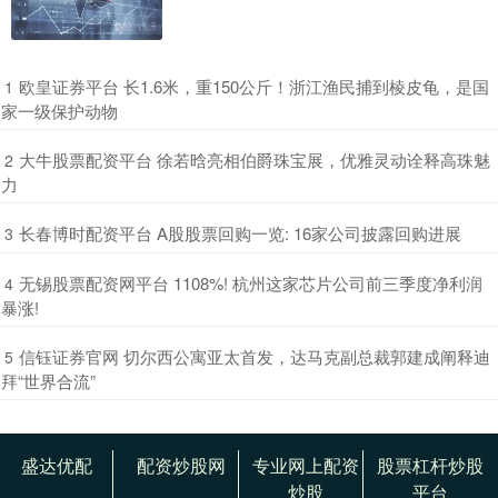
​欧皇证券平台 长1.6米，重150公斤！浙江渔民捕到棱皮龟，是国
1
家一级保护动物
​大牛股票配资平台 徐若晗亮相伯爵珠宝展，优雅灵动诠释高珠魅
2
力
​长春博时配资平台 A股股票回购一览: 16家公司披露回购进展
3
​无锡股票配资网平台 1108%! 杭州这家芯片公司前三季度净利润
4
暴涨!
​信钰证券官网 切尔西公寓亚太首发，达马克副总裁郭建成阐释迪
5
拜“世界合流”
盛达优配
配资炒股网
专业网上配资
股票杠杆炒股
炒股
平台