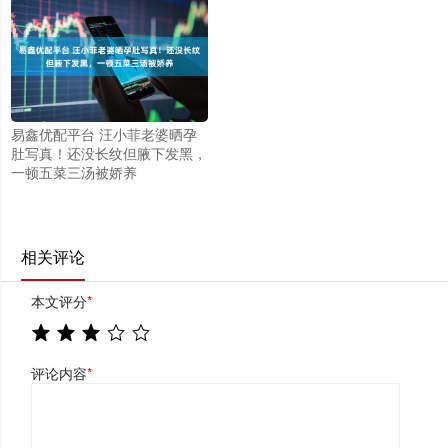
易鑫优配平台 汪小菲老婆晒孕
肚写真！还没长纹但腋下发黑，
一顿五菜三汤被娇养
相关评论
本文评分
*
评论内容
*