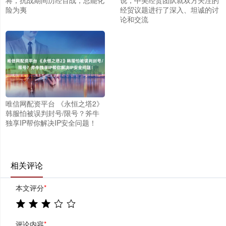
将，抗战期间历经百战，总能化
说，中美经贸团队就双方关注的
险为夷
经贸议题进行了深入、坦诚的讨
论和交流
唯信网配资平台 《永恒之塔2》
韩服怕被误判封号/限号？斧牛
独享IP帮你解决IP安全问题！
相关评论
本文评分
*
评论内容
*