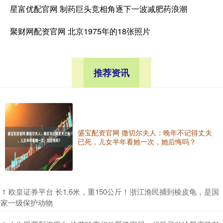
星富优配官网 制药巨头竞相角逐下一波减肥药浪潮
聚财网配资官网 北京1975年的18张照片
推荐资讯
盛宝配资官网 撒切尔夫人：晚年不记得丈夫
已死，儿女半年看她一次，她后悔吗？
​欧皇证券平台 长1.6米，重150公斤！浙江渔民捕到棱皮龟，是国
1
家一级保护动物