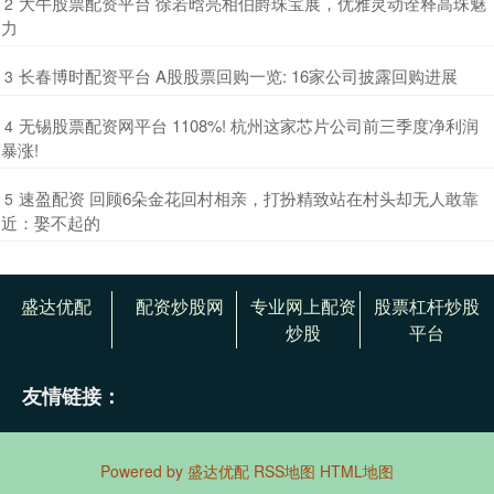
​大牛股票配资平台 徐若晗亮相伯爵珠宝展，优雅灵动诠释高珠魅
2
力
​长春博时配资平台 A股股票回购一览: 16家公司披露回购进展
3
​无锡股票配资网平台 1108%! 杭州这家芯片公司前三季度净利润
4
暴涨!
​速盈配资 回顾6朵金花回村相亲，打扮精致站在村头却无人敢靠
5
近：娶不起的
盛达优配
配资炒股网
专业网上配资
股票杠杆炒股
炒股
平台
友情链接：
Powered by
盛达优配
RSS地图
HTML地图