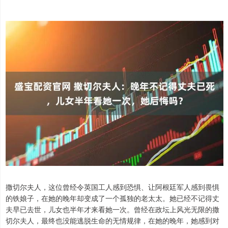
撒切尔夫人，这位曾经令英国工人感到恐惧、让阿根廷军人感到畏惧
的铁娘子，在她的晚年却变成了一个孤独的老太太。她已经不记得丈
夫早已去世，儿女也半年才来看她一次。曾经在政坛上风光无限的撒
切尔夫人，最终也没能逃脱生命的无情规律，在她的晚年，她感到对